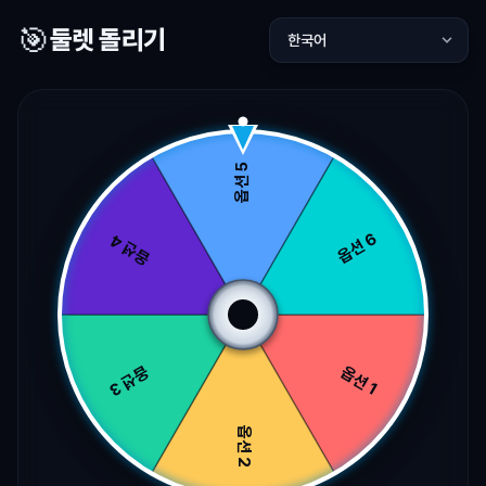
둘
🎯
둘렛 돌리기
렛
돌
리
기
Doullet
Spinner
ド
ウ
レ
ッ
ト
回
転
Doullet
轮
盘
Giro