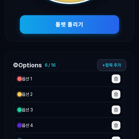
de
Doullet
Vòng
둘렛 돌리기
Quay
Doullet
Putaran
Doullet
วง
ล้อ
⚙️
Options
6 / 16
+
항목 추가
Doullet
Doullet-
Glücksrad
Roulette
Doullet